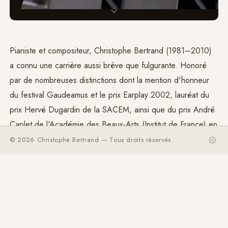
Pianiste et compositeur, Christophe Bertrand (1981–2010)
a connu une carrière aussi brève que fulgurante. Honoré
par de nombreuses distinctions dont la mention d'honneur
du festival Gaudeamus et le prix Earplay 2002, lauréat du
prix Hervé Dugardin de la SACEM, ainsi que du prix André
Caplet de l'Académie des Beaux-Arts (Institut de France) en
2007, il est pensionnaire à la
Villa Médicis
en 2008–
© 2026 Christophe Bertrand — Tous droits réservés
2009.
Les plus grands interprètes de la musique contemporaine
ont unanimement salué son génie créateur et défendu son
œuvre au sein d'ensembles et de festivals spécialisés.
Profondément touché par la musique de
György Ligeti
, il