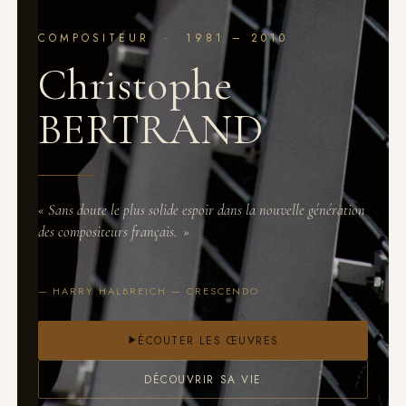
COMPOSITEUR · 1981 – 2010
Christophe
BERTRAND
«
Sans doute le plus solide espoir dans la nouvelle génération
des compositeurs français.
»
— HARRY HALBREICH — CRESCENDO
ÉCOUTER LES ŒUVRES
DÉCOUVRIR SA VIE