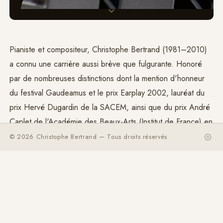
Pianiste et compositeur, Christophe Bertrand (1981–2010)
a connu une carrière aussi brève que fulgurante. Honoré
par de nombreuses distinctions dont la mention d'honneur
du festival Gaudeamus et le prix Earplay 2002, lauréat du
prix Hervé Dugardin de la SACEM, ainsi que du prix André
Caplet de l'Académie des Beaux-Arts (Institut de France) en
2007, il est pensionnaire à la
Villa Médicis
en 2008–
© 2026 Christophe Bertrand — Tous droits réservés
2009.
Les plus grands interprètes de la musique contemporaine
ont unanimement salué son génie créateur et défendu son
œuvre au sein d'ensembles et de festivals spécialisés.
Profondément touché par la musique de
György Ligeti
, il