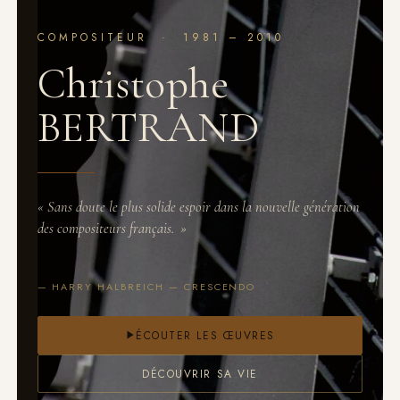
COMPOSITEUR · 1981 – 2010
Christophe
BERTRAND
«
Sans doute le plus solide espoir dans la nouvelle génération
des compositeurs français.
»
— HARRY HALBREICH — CRESCENDO
ÉCOUTER LES ŒUVRES
DÉCOUVRIR SA VIE