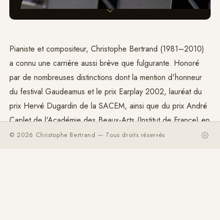
Pianiste et compositeur, Christophe Bertrand (1981–2010)
a connu une carrière aussi brève que fulgurante. Honoré
par de nombreuses distinctions dont la mention d'honneur
du festival Gaudeamus et le prix Earplay 2002, lauréat du
prix Hervé Dugardin de la SACEM, ainsi que du prix André
Caplet de l'Académie des Beaux-Arts (Institut de France) en
2007, il est pensionnaire à la
Villa Médicis
en 2008–
© 2026 Christophe Bertrand — Tous droits réservés
2009.
Les plus grands interprètes de la musique contemporaine
ont unanimement salué son génie créateur et défendu son
œuvre au sein d'ensembles et de festivals spécialisés.
Profondément touché par la musique de
György Ligeti
, il