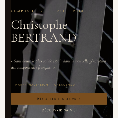
COMPOSITEUR · 1981 – 2010
Christophe
BERTRAND
«
Sans doute le plus solide espoir dans la nouvelle génération
des compositeurs français.
»
— HARRY HALBREICH — CRESCENDO
ÉCOUTER LES ŒUVRES
DÉCOUVRIR SA VIE