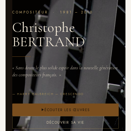
COMPOSITEUR · 1981 – 2010
Christophe
BERTRAND
«
Sans doute le plus solide espoir dans la nouvelle génération
des compositeurs français.
»
— HARRY HALBREICH — CRESCENDO
ÉCOUTER LES ŒUVRES
DÉCOUVRIR SA VIE