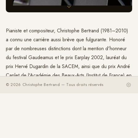
Pianiste et compositeur, Christophe Bertrand (1981–2010)
a connu une carrière aussi brève que fulgurante. Honoré
par de nombreuses distinctions dont la mention d'honneur
du festival Gaudeamus et le prix Earplay 2002, lauréat du
prix Hervé Dugardin de la SACEM, ainsi que du prix André
Caplet de l'Académie des Beaux-Arts (Institut de France) en
2007, il est pensionnaire à la
Villa Médicis
en 2008–
© 2026 Christophe Bertrand — Tous droits réservés
2009.
Les plus grands interprètes de la musique contemporaine
ont unanimement salué son génie créateur et défendu son
œuvre au sein d'ensembles et de festivals spécialisés.
Profondément touché par la musique de
György Ligeti
, il