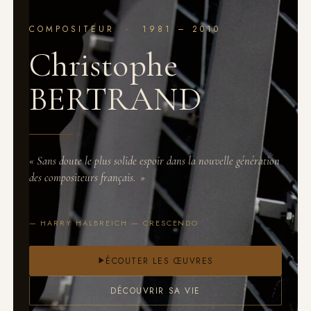
COMPOSITEUR · 1981 – 2010
Christophe
BERTRAND
«
Sans doute le plus solide espoir dans la nouvelle génération
des compositeurs français.
»
— HARRY HALBREICH — CRESCENDO
ÉCOUTER LES ŒUVRES
DÉCOUVRIR SA VIE