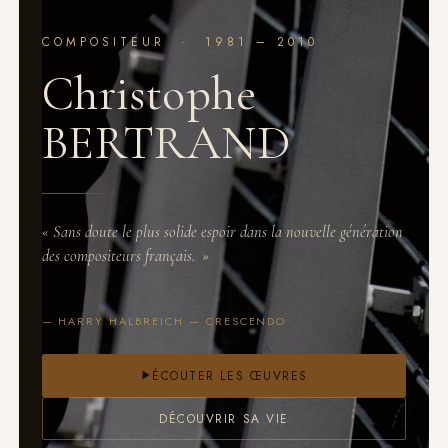
COMPOSITEUR · 1981 – 2010
Christophe
BERTRAND
«
Sans doute le plus solide espoir dans la nouvelle génération
des compositeurs français.
»
— HARRY HALBREICH — CRESCENDO
ÉCOUTER LES ŒUVRES
DÉCOUVRIR SA VIE