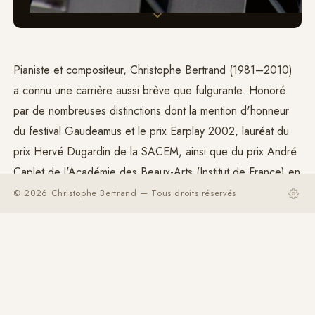
Pianiste et compositeur, Christophe Bertrand (1981–2010)
a connu une carrière aussi brève que fulgurante. Honoré
par de nombreuses distinctions dont la mention d'honneur
du festival Gaudeamus et le prix Earplay 2002, lauréat du
prix Hervé Dugardin de la SACEM, ainsi que du prix André
Caplet de l'Académie des Beaux-Arts (Institut de France) en
2007, il est pensionnaire à la
Villa Médicis
en 2008–
© 2026 Christophe Bertrand — Tous droits réservés
2009.
Les plus grands interprètes de la musique contemporaine
ont unanimement salué son génie créateur et défendu son
œuvre au sein d'ensembles et de festivals spécialisés.
Profondément touché par la musique de
György Ligeti
, il